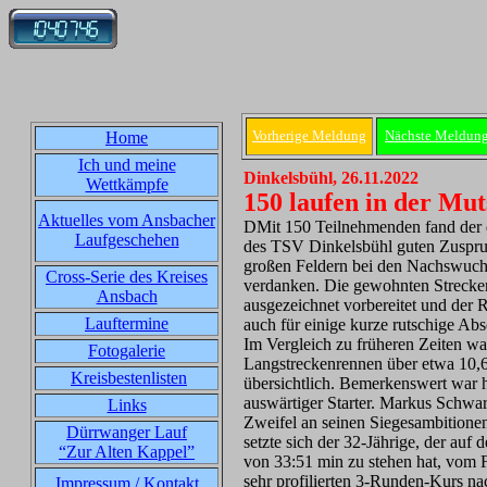
Vorherige Meldung
Nächste Meldun
Home
Ich und meine
Dinkelsbühl, 26.11.2022
Wettkämpfe
150 laufen in der Mu
Aktuelles vom Ansbacher
DMit 150 Teilnehmenden fand der d
Laufgeschehen
des TSV Dinkelsbühl guten Zuspruc
großen Feldern bei den Nachswuc
Cross-Serie des Kreises
verdanken. Die gewohnten Strecke
Ansbach
ausgezeichnet vorbereitet und der 
Lauftermine
auch für einige kurze rutschige Abs
Im Vergleich zu früheren Zeiten wa
Fotogalerie
Langstreckenrennen über etwa 10,6
Kreisbestenlisten
übersichtlich. Bemerkenswert war h
auswärtiger Starter. Markus Schwa
Links
Zweifel an seinen Siegesambition
Dürrwanger Lauf
setzte sich der 32-Jährige, der auf
“Zur Alten Kappel”
von 33:51 min zu stehen hat, vom Fe
sehr profilierten 3-Runden-Kurs na
Impressum / Kontakt