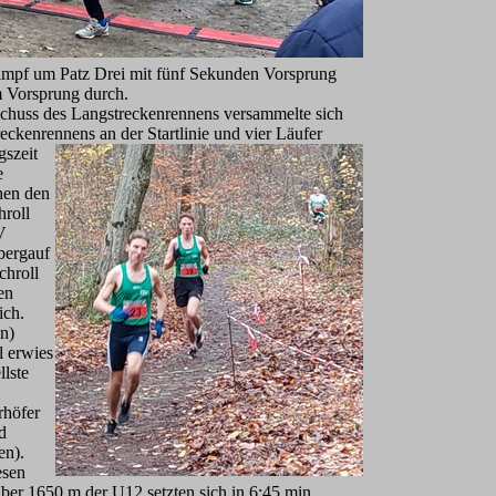
ampf um Patz Drei mit fünf Sekunden Vorsprung
m Vorsprung durch.
chuss des Langstreckenrennens versammelte sich
eckenrennens an der Startlinie und vier
Läufer
gszeit
e
hen den
hroll
V
bergauf
chroll
en
ich.
n)
l erwies
llste
rhöfer
d
en).
esen
ber 1650 m der U12 setzten sich in 6:45 min