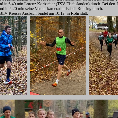
d in 6:49 min Lorenz Korbacher (TSV Flachslanden) durch. Bei den J
d in 5:20 min seine Vereinskameradin Isabell Rollsing durch.
s BLV-Kreises Ansbach bindet am 10.12. in Rohr statt.