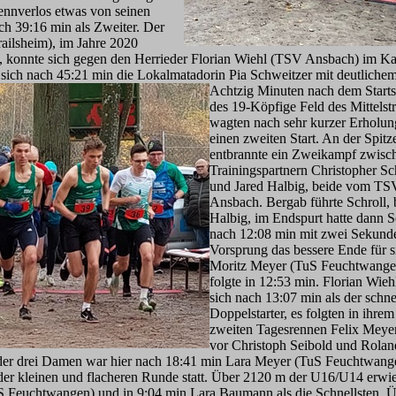
ennverlos etwas von seinen
ach 39:16 min als Zweiter. Der
ailsheim), im Jahre 2020
, konnte sich gegen den Herrieder Florian Wiehl (TSV Ansbach) im K
 sich nach 45:21 min die Lokalmatadorin Pia Schweitzer mit deutliche
Achtzig Minuten nach dem Starts
des 19-Köpfige Feld des Mittelstr
wagten nach sehr kurzer Erholun
einen zweiten Start. An der Spitz
entbrannte ein Zweikampf zwisc
Trainingspartnern Christopher Sc
und Jared Halbig, beide vom TS
Ansbach. Bergab führte Schroll, 
Halbig, im Endspurt hatte dann S
nach 12:08 min mit zwei Sekund
Vorsprung das bessere Ende für s
Moritz Meyer (TuS Feuchtwange
folgte in 12:53 min. Florian Wieh
sich nach 13:07 min als der schne
Doppelstarter, es folgten in ihrem
zweiten Tagesrennen Felix Meye
vor Christoph Seibold und Rolan
 der drei Damen war hier nach 18:41 min Lara Meyer (TuS Feuchtwang
er kleinen und flacheren Runde statt. Über 2120 m der U16/U14 erwi
S Feuchtwangen) und in 9:04 min Lara Baumann als die Schnellsten. Ü