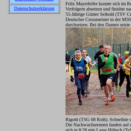
Felix Mayerhöfer konnte sich im R
Datenschutzerklärung
Verfolgern absetzen und finishte n
55-Jährige Günter Seibold (TSV Cr
Deutscher Crossmeister in der M50
durchsetzen. Bei den Damen setzte
Rigotti (TSG 08 Roth). Schnellste
Die Nachwuchsrennen fanden auf d
sich in 8:28 min Lasse Hübsch (Tu