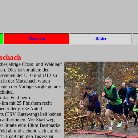
g
Übersicht
Bilder
tschach
iesjährige Cross- und Waldlauf
h. Dies ist vor allem den
hsrennen der U10 und U12 zu
n in der Mutschach waren
Regen der Vortage sorgte gerade
chnitte.
r das Feld beim
 km mit 25 Finishern recht
euer der große Anteil
rtz (TSV Katzwang) ließ keinen
en aufkommen. Vor Start weg
 der Straße eine 10km-Bestmarke
ld ab und sicherte sich auf der
ch 36:49 min den Tagessieg.