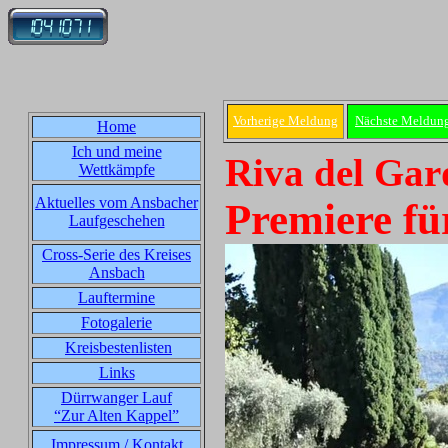
Vorherige Meldung
Nächste Meldun
Home
Ich und meine
Riva del Gar
Wettkämpfe
Aktuelles vom Ansbacher
Premiere fü
Laufgeschehen
Cross-Serie des Kreises
Ansbach
Lauftermine
Fotogalerie
Kreisbestenlisten
Links
Dürrwanger Lauf
“Zur Alten Kappel”
Impressum / Kontakt