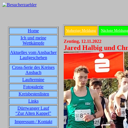
Home
Vorherige Meldung
Nächste Meldun
Ich und meine
Zenting, 12.11.2022
Wettkämpfe
Jared Halbig und Chr
Aktuelles vom Ansbacher
Laufgeschehen
Cross-Serie des Kreises
Ansbach
Lauftermine
Fotogalerie
Kreisbestenlisten
Links
Dürrwanger Lauf
“Zur Alten Kappel”
Impressum / Kontakt