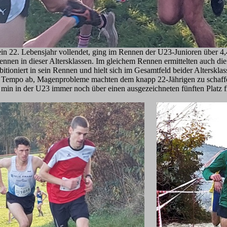
sein 22. Lebensjahr vollendet, ging im Rennen der U23-Junioren über 4,
ennen in dieser Altersklassen. Im gleichem Rennen ermittelten auch die
bitioniert in sein Rennen und hielt sich im Gesamtfeld beider Alterskla
hes Tempo ab, Magenprobleme machten dem knapp 22-Jährigen zu schaffe
3 min in der U23 immer noch über einen ausgezeichneten fünften Platz f