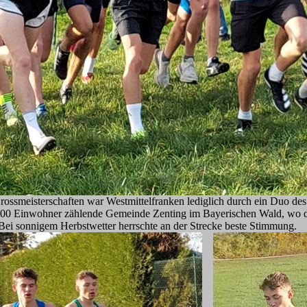
rossmeisterschaften war Westmittelfranken lediglich durch ein Duo de
1100 Einwohner zählende Gemeinde Zenting im Bayerischen Wald, wo di
Bei sonnigem Herbstwetter herrschte an der Strecke beste Stimmung.