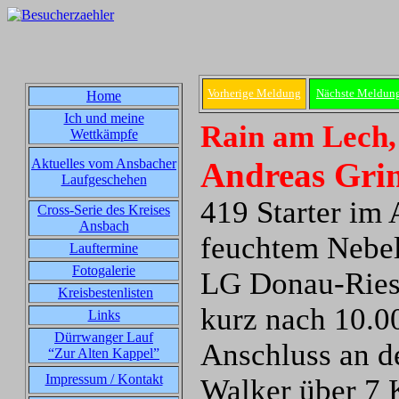
Vorherige Meldung
Nächste Meldun
Home
Ich und meine
Rain am Lech,
Wettkämpfe
Aktuelles vom Ansbacher
Andreas Grim
Laufgeschehen
419 Starter im 
Cross-Serie des Kreises
Ansbach
feuchtem Nebel
Lauftermine
Fotogalerie
LG Donau-Ries i
Kreisbestenlisten
kurz nach 10.0
Links
Dürrwanger Lauf
Anschluss an d
“Zur Alten Kappel”
Impressum / Kontakt
Walker über 7 