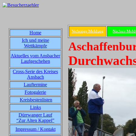
Vorherige Meldung
Nächste Meld
Home
Ich und meine
Aschaffenbur
Wettkämpfe
Aktuelles vom Ansbacher
Durchwachse
Laufgeschehen
Cross-Serie des Kreises
Ansbach
Lauftermine
Fotogalerie
Kreisbestenlisten
Links
Dürrwanger Lauf
“Zur Alten Kappel”
Impressum / Kontakt