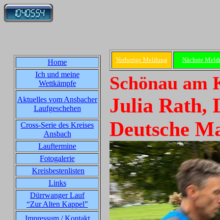
Vorherige Meldung
Nächste Meld
Home
Ich und meine
Schönau am K
Wettkämpfe
Julia Rath,
Aktuelles vom Ansbacher
Laufgeschehen
Deutsche Ma
Cross-Serie des Kreises
Ansbach
Lauftermine
Fotogalerie
Kreisbestenlisten
Links
Dürrwanger Lauf
“Zur Alten Kappel”
Impressum / Kontakt