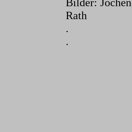
Bilder: Jochen
Rath
.
.