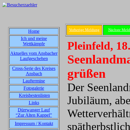
Vorherige Meldung
Nächste Mel
Home
Ich und meine
Pleinfeld, 18
Wettkämpfe
Aktuelles vom Ansbacher
Seenlandmar
Laufgeschehen
Cross-Serie des Kreises
grüßen
Ansbach
Lauftermine
Der Seenland
Fotogalerie
Kreisbestenlisten
Jubiläum, abe
Links
Wetterverhält
Dürrwanger Lauf
“Zur Alten Kappel”
spätherbstli
Impressum / Kontakt