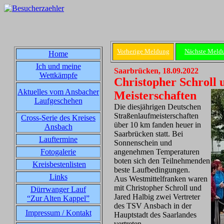
Vorherige Meldung
Nächste Meld
Home
Ich und meine
Saarbrücken, 18.09.2022
Wettkämpfe
Christopher Schroll 
Aktuelles vom Ansbacher
Meisterschaften
Laufgeschehen
Die diesjährigen Deutschen
Straßenlaufmeisterschaften
Cross-Serie des Kreises
über 10 km fanden heuer in
Ansbach
Saarbrücken statt. Bei
Lauftermine
Sonnenschein und
Fotogalerie
angenehmen Temperaturen
boten sich den Teilnehmenden
Kreisbestenlisten
beste Laufbedingungen.
Links
Aus Westmittelfranken waren
mit Christopher Schroll und
Dürrwanger Lauf
Jared Halbig zwei Vertreter
“Zur Alten Kappel”
des TSV Ansbach in der
Impressum / Kontakt
Hauptstadt des Saarlandes
vertreten.