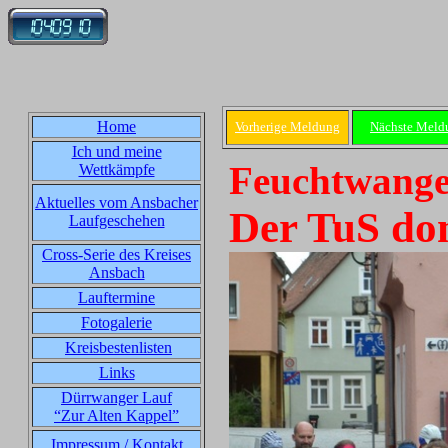
Home
Vorherige Meldung
Nächste Meld
Ich und meine
Feuchtwange
Wettkämpfe
Aktuelles vom Ansbacher
Der TuS do
Laufgeschehen
Cross-Serie des Kreises
Ansbach
Lauftermine
Fotogalerie
Kreisbestenlisten
Links
Dürrwanger Lauf
“Zur Alten Kappel”
Impressum / Kontakt