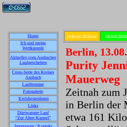
Home
Vorherige Meldung
Nächste Meld
Ich und meine
Wettkämpfe
Berlin, 13.08
Aktuelles vom Ansbacher
Purity Jenn
Laufgeschehen
Cross-Serie des Kreises
Mauerweg
Ansbach
Lauftermine
Zeitnah zum J
Fotogalerie
Kreisbestenlisten
in Berlin der
Links
Dürrwanger Lauf
etwa 161 Kilo
“Zur Alten Kappel”
Impressum / Kontakt