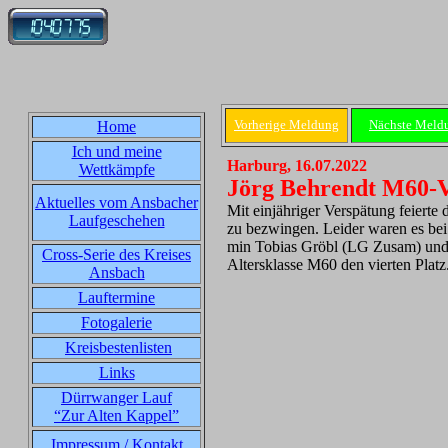
Vorherige Meldung
Nächste Meld
Home
Ich und meine
Harburg, 16.07.2022
Wettkämpfe
Jörg Behrendt M60-Vi
Aktuelles vom Ansbacher
Mit einjähriger Verspätung feiert
Laufgeschehen
zu bezwingen. Leider waren es bei 
min Tobias Gröbl (LG Zusam) und 
Cross-Serie des Kreises
Altersklasse M60 den vierten Platz
Ansbach
Lauftermine
Fotogalerie
Kreisbestenlisten
Links
Dürrwanger Lauf
“Zur Alten Kappel”
Impressum / Kontakt