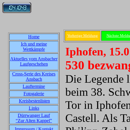
Vorherige Meldung
Nächste Meld
Home
Ich und meine
Iphofen, 15.
Wettkämpfe
Aktuelles vom Ansbacher
530 bezwan
Laufgeschehen
Cross-Serie des Kreises
Die Legende l
Ansbach
Lauftermine
beim 38. Schw
Fotogalerie
Kreisbestenlisten
Tor in Iphofe
Links
Castell. Als 
Dürrwanger Lauf
“Zur Alten Kappel”
Impressum / Kontakt