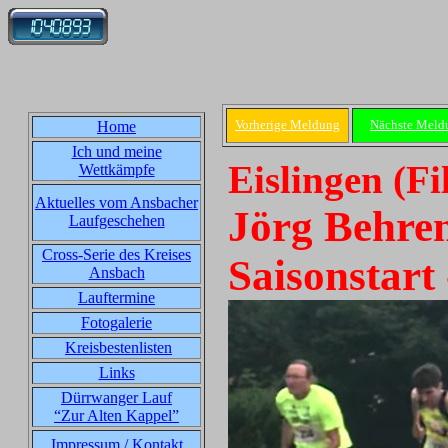
Vorherige Meldung
Nächste Meld
Home
Ich und meine
Eislingen (Fi
Wettkämpfe
Aktuelles vom Ansbacher
Jörg Behre
Laufgeschehen
Cross-Serie des Kreises
Saisonstart 
Ansbach
Lauftermine
Fotogalerie
Kreisbestenlisten
Links
Dürrwanger Lauf
“Zur Alten Kappel”
Impressum / Kontakt