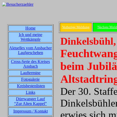
Vorherige Meldung
Nächste Mel
Home
Ich und meine
Dinkelsbühl,
Wettkämpfe
Aktuelles vom Ansbacher
Feuchtwang
Laufgeschehen
Cross-Serie des Kreises
beim Jubil
Ansbach
Lauftermine
Altstadtrin
Fotogalerie
Kreisbestenlisten
Der 30. Staff
Links
Dürrwanger Lauf
Dinkelsbühler
“Zur Alten Kappel”
Impressum / Kontakt
erwies sich m