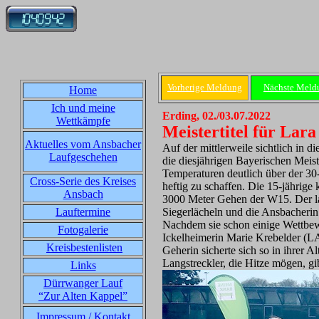
Vorherige Meldung
Nächste Meld
Home
Ich und meine
Erding, 02./03.07.2022
Wettkämpfe
Meistertitel für La
Aktuelles vom Ansbacher
Auf der mittlerweile sichtlich i
Laufgeschehen
die diesjährigen Bayerischen Meist
Temperaturen deutlich über der 
Cross-Serie des Kreises
heftig zu schaffen. Die 15-jähri
Ansbach
3000 Meter Gehen der W15. Der la
Lauftermine
Siegerlächeln und die Ansbacherin 
Nachdem sie schon einige Wettbewe
Fotogalerie
Ickelheimerin Marie Krebelder (LA
Kreisbestenlisten
Geherin sicherte sich so in ihrer A
Langstreckler, die Hitze mögen, gi
Links
Dürrwanger Lauf
“Zur Alten Kappel”
Impressum / Kontakt