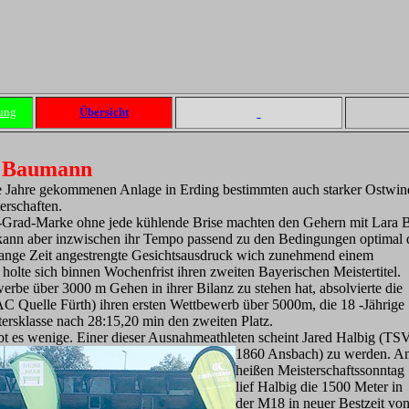
ung
Übersicht
ra Baumann
n die Jahre gekommenen Anlage in Erding bestimmten auch starker Ost
erschaften.
30-Grad-Marke ohne jede kühlende Brise machten den Gehern mit La
ge kann aber inzwischen ihr Tempo passend zu den Bedingungen optima
nge Zeit angestrengte Gesichtsausdruck
wich zunehmend einem
holte sich binnen Wochenfrist ihren zweiten Bayerischen Meistertitel.
rbe über 3000 m Gehen in ihrer Bilanz zu stehen hat, absolvierte die
C Quelle Fürth) ihren ersten Wettbewerb über 5000m, die 18 -Jährige
ltersklasse nach 28:15,20 min den zweiten Platz.
bt es w
enige. Einer dieser Ausnahmeathleten scheint Jared Halbig (TS
1860 Ansbach) zu werden. A
heißen Meisterschaftssonntag
lief Halbig die 1500 Meter in
der M18 in neuer Bestzeit vo