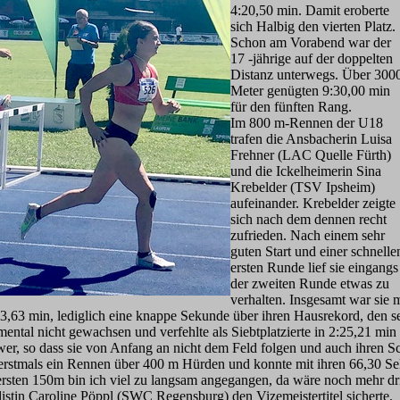
4:20,50 min. Damit eroberte
sich Halbig den vierten Platz.
Schon am Vorabend war der
17 -jährige auf der doppelten
Distanz unterwegs. Über 300
Meter genügten 9:30,00 min
für den fünften Rang.
Im 800 m-Rennen der U18
trafen die Ansbacherin Luisa
Frehner (LAC Quelle Fürth)
und die Ickelheimerin Sina
Krebelder (TSV Ipsheim)
aufeinander. Krebelder zeigte
sich nach dem dennen recht
zufrieden. Nach einem sehr
guten Start und einer schnelle
ersten Runde lief sie eingangs
der zweiten Runde etwas zu
verhalten. Insgesamt war sie 
3,63 min, lediglich eine knappe Sekunde über ihren Hausrekord, den sec
ntal nicht gewachsen und verfehlte als Siebtplatzierte in 2:25,21 min 
er, so dass sie von Anfang an nicht dem Feld folgen und auch ihren Sc
 erstmals ein Rennen über 400 m Hürden und konnte mit ihren 66,30 S
 ersten 150m bin ich viel zu langsam angegangen, da wäre noch mehr dri
istin Caroline Pöppl (SWC Regensburg) den Vizemeistertitel sicherte.