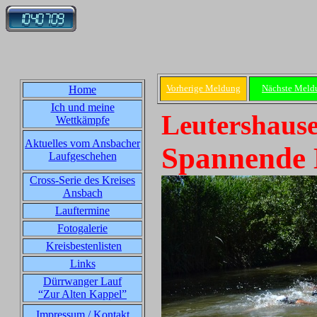
Vorherige Meldung
Nächste Meld
Home
Ich und meine
Leutershause
Wettkämpfe
Aktuelles vom Ansbacher
Spannende 
Laufgeschehen
Cross-Serie des Kreises
Ansbach
Lauftermine
Fotogalerie
Kreisbestenlisten
Links
Dürrwanger Lauf
“Zur Alten Kappel”
Impressum / Kontakt