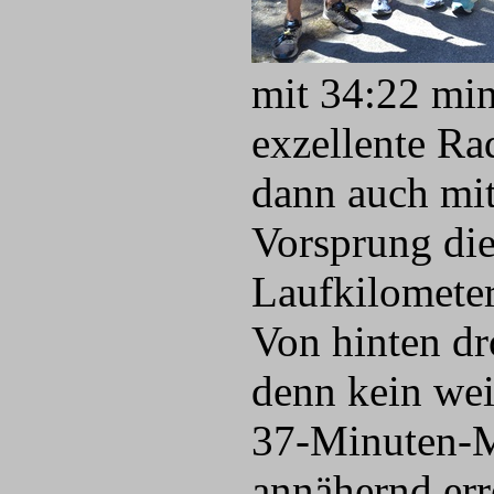
mit 34:22 min
exzell
ente Ra
dann auch mi
Vorsprung die
Laufkilometer
Von hinten dr
denn kein wei
37-Minuten-M
annähernd err