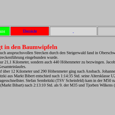
dung
Übersicht
gt in den Baumwipfeln
 auch anspruchsvollen Strecken durch den Steigerwald fand in Obersch
Streckenführung eingebunden wurde.
r 21,1 Kilometer, sondern auch 440 Höhenmeter zu bezwingen. Jacob S
 Gesamteinlaufes.
f über 12 Kilometer und 290 Höhenmeter ging nach Ansbach. Johannes 
tzki aus Markt Bibert entschied nach 1:14:35 Std. seine Altersklasse U
agesschnellster. Stefan Sembritzki (TSV Scheinfeld) kam in der M50 nac
 (Markt Bibart) nach 2:13:10 Std. als 9. der M35 und Tjorben Wilkens (