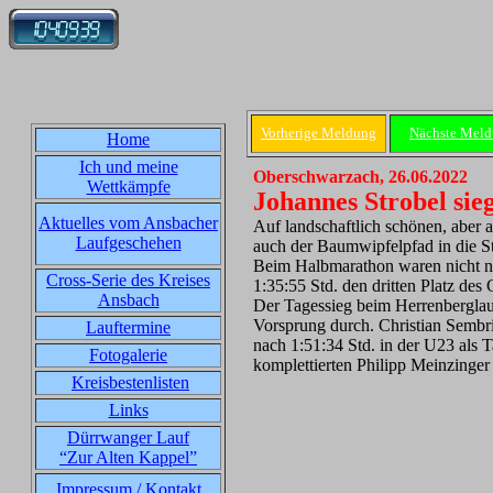
Vorherige Meldung
Nächste Mel
Home
Ich und meine
Oberschwarzach, 26.06.2022
Wettkämpfe
Johannes Strobel sie
Aktuelles vom Ansbacher
Auf landschaftlich schönen, aber
Laufgeschehen
auch der Baumwipfelpfad in die 
Beim Halbmarathon waren nicht nu
Cross-Serie des Kreises
1:35:55 Std. den dritten Platz des
Ansbach
Der Tagessieg beim Herrenberglau
Vorsprung durch. Christian Sembri
Lauftermine
nach 1:51:34 Std. in der U23 als T
Fotogalerie
komplettierten Philipp Meinzinger
Kreisbestenlisten
Links
Dürrwanger Lauf
“Zur Alten Kappel”
Impressum / Kontakt