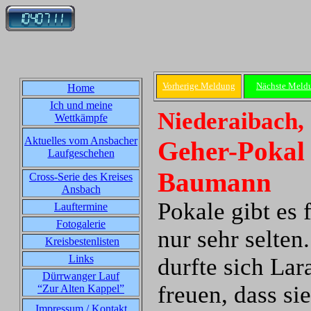
Vorherige Meldung
Nächste Meld
Home
Ich und meine
Niederaibach,
Wettkämpfe
Aktuelles vom Ansbacher
Geher-Pokal 
Laufgeschehen
Baumann
Cross-Serie des Kreises
Ansbach
Pokale gibt es 
Lauftermine
Fotogalerie
nur sehr selte
Kreisbestenlisten
Links
durfte sich La
Dürrwanger Lauf
freuen, dass si
“Zur Alten Kappel”
Impressum / Kontakt