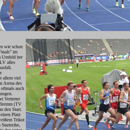
den wie schon
inals” im
m Umfeld her
LV alles
usfall,
e
 allem viel
en Arena des
 oftmals auch
dungen.
i Vertreter
n Bremm (TV
n den Start.
 einen Platz
weißem Trikot
 Startreihe,