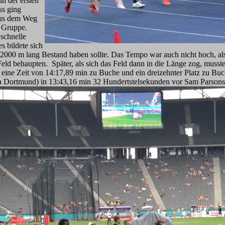
in der ersten
ss ging
aus dem Weg
r Gruppe.
schnelle
s bildete sich
2000 m lang Bestand haben sollte. Das Tempo war auch nicht hoch, als
eld behaupten. Später, als sich das Feld dann in die Länge zog, musst
eine Zeit von 14:17,89 min zu Buche und ein dreizehnter Platz zu Buch
tmund) in 13:43,16 min 32 Hundertstelsekunden vor Sam Parsons (E