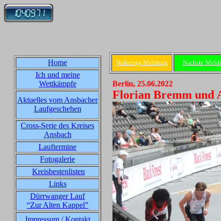
Home
Vorherige Meldung
Nächste Meld
Ich und meine
Wettkämpfe
Berlin, 25.06.2022
Florian Bremm und A
Aktuelles vom Ansbacher
Laufgeschehen
Cross-Serie des Kreises
Ansbach
Lauftermine
Fotogalerie
Kreisbestenlisten
Links
Dürrwanger Lauf
“Zur Alten Kappel”
Impressum / Kontakt