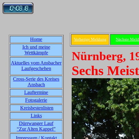
Home
Vorherige Meldung
Nächste Mel
Ich und meine
Nürnberg, 1
Wettkämpfe
Aktuelles vom Ansbacher
Sechs Meist
Laufgeschehen
Cross-Serie des Kreises
Ansbach
Lauftermine
Fotogalerie
Kreisbestenlisten
Links
Dürrwanger Lauf
“Zur Alten Kappel”
Impressum / Kontakt