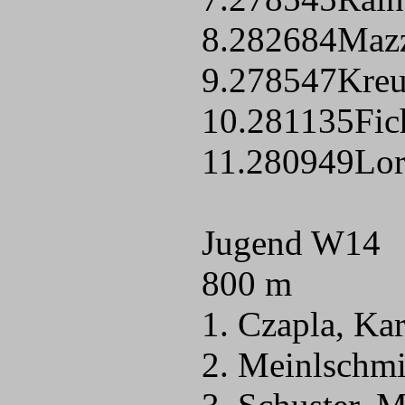
8.282684Mazzu
9.278547Kreuz
10.281135Fich
11.280949Lor
Jugend W14
800 m
1. Czapla, Ka
2. Meinlschmi