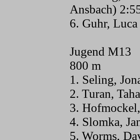
Ansbach) 2:5
6. Guhr, Luca
Jugend M13
800 m
1. Seling, Jo
2. Turan, Tah
3. Hofmockel,
4. Slomka, Ja
5. Worms, Dav