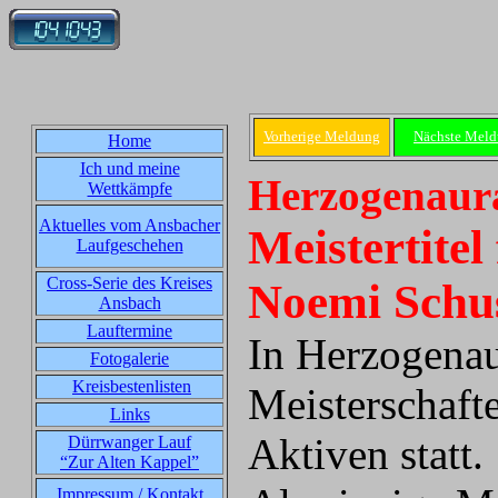
Vorherige Meldung
Nächste Mel
Home
Ich und meine
Herzogenaura
Wettkämpfe
Aktuelles vom Ansbacher
Meistertitel
Laufgeschehen
Cross-Serie des Kreises
Noemi Schu
Ansbach
Lauftermine
In Herzogenau
Fotogalerie
Kreisbestenlisten
Meisterschaft
Links
Aktiven statt.
Dürrwanger Lauf
“Zur Alten Kappel”
Impressum / Kontakt