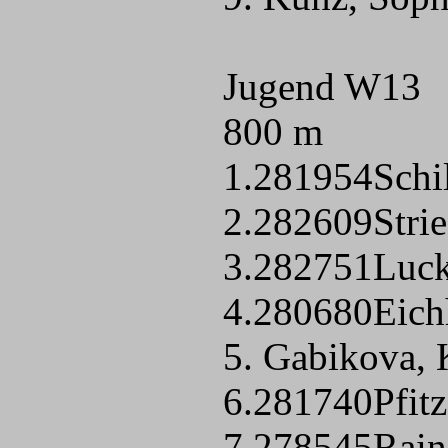
Jugend W13
800 m
1.281954Schi
2.282609Strie
3.282751Luck
4.280680Eichh
5. Gabikova,
6.281740Pfitz
7.278545Rain