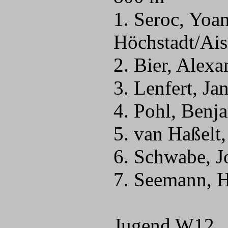
1. Seroc, Yo
Höchstadt/Ais
2. Bier, Alex
3. Lenfert, J
4. Pohl, Benj
5. van Haßelt
6. Schwabe, J
7. Seemann, 
Jugend W12