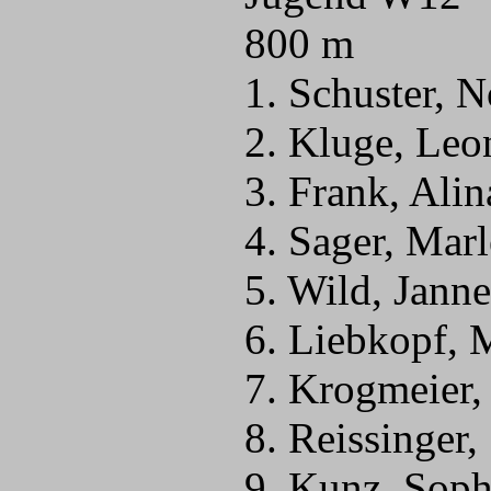
800 m
1. Schuster, 
2. Kluge, Leo
3. Frank, Ali
4. Sager, Mar
5. Wild, Jann
6. Liebkopf, 
7. Krogmeier,
8. Reissinger,
9. Kunz, Soph