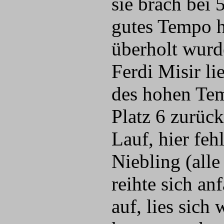
sie brach bei 
gutes Tempo h
überholt wurde
Ferdi Misir l
des hohen Tem
Platz 6 zurück
Lauf, hier feh
Niebling (all
reihte sich an
auf, lies sich