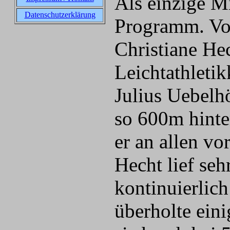
Als einzige Mi
Datenschutzerklärung
Programm. Vo
Christiane He
Leichtathleti
Julius Uebelhö
so 600m hinter
er an allen vo
Hecht lief seh
kontinuierlich
überholte ein