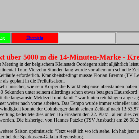
ung
Übersicht
t über 5000 m die 14-Minuten-Marke - Kre
s Meeting in der belgischem Kleinstadt Oordegem zieht alljährlich leis
ontinental Tour. Vierzehn Stunden lang wurde vor allem um schnelle Ze
eitläufe erforderlich. Krankheitsbedingt musste Florian Bremm (TV Le
 als geplant in die Freiluftsaison.
r unsicher, wie sein Körper die Krankheitspause überstanden haben wü
ts 40 Sekunden unter seinem allerdings schon etwas betagten Hausrekor
t die langsamste Meldezeit und damit “ war hinten reinhängen angesag
mer weiter nach vorne arbeiten. Das Tempo wurde immer schneller und 
ndigkeit konnte der Colmberger damit seinen Zeitlauf nach 13:53,87 m
tung bedeutete dies unter 116 Finshern den 22. Platz - allein dies zeu
rt worden. Die bisherige, von Hannes Patzke (TSV Ansbach) am 26.08.20
itere Saison optimistisch: “Jetzt weiß ich wo ich stehe. Ich hab jetzt
er bei der Sparkassen-Gala in Regensburg.