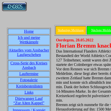
Vorherige Meldung
Nächste Meld
Home
Ich und meine
Oordegem, 28.05.2022
Wettkämpfe
Florian Bremm knack
Aktuelles vom Ansbacher
Das International Flanders Athletic
Laufgeschehen
Bestandteil der World Athletics C
127 Teilnehmer, somit waren drei Z
Cross-Serie des Kreises
startete der Colmberger etwas später
Ansbach
Vor dem Rennen war sich Bremm seh
Meldeliste, diese liegt aber berei
Lauftermine
zweitem Zeitlauf hatte Bremm dami
Fotogalerie
min und konnte sich allmählich im
Kreisbestenlisten
min. Dank der hohen Schlussgeschwi
14-Minuten-Marke. In der Gesamtwer
Links
Kreisrekord regelrecht pulverisie
Dürrwanger Lauf
min.
“Zur Alten Kappel”
Bremm zeigt sich nunmehr für die we
Herausforderung auf ihn: 1500 Met
Impressum / Kontakt