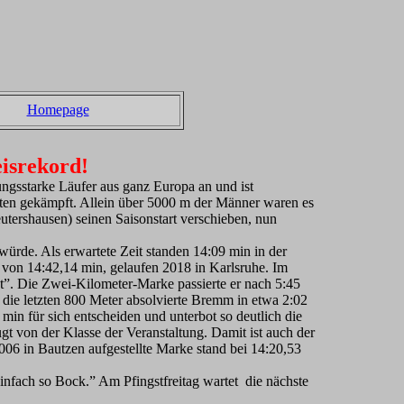
Homepage
isrekord!
tungsstarke Läufer aus ganz Europa an und ist
iten gekämpft. Allein über 5000 m der Männer waren es
utershausen) seinen Saisonstart verschieben, nun
rde. Als erwartete Zeit standen 14:09 min in der
d von 14:42,14 min, gelaufen 2018 in Karlsruhe. Im
t”. Die Zwei-Kilometer-Marke passierte er nach 5:45
die letzten 800 Meter absolvierte Bremm in etwa 2:02
in für sich entscheiden und unterbot so deutlich die
gt von der Klasse der Veranstaltung. Damit ist auch der
06 in Bautzen aufgestellte Marke stand bei 14:20,53
 einfach so Bock.” Am Pfingstfreitag wartet die nächste