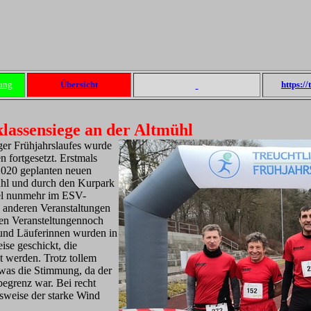
ung
Übersicht
https:/
klassensiege an der Altmühl
ger Frühjahrslaufes wurde
 fortgesetzt. Erstmals
 2020 geplanten neuen
ühl und durch den Kurpark
Ziel nunmehr im ESV-
 anderen Veranstaltungen
ren Veransteltungennoch
 und Läuferinnen wurden in
ise geschickt, die
t werden. Trotz tollem
etwas die Stimmung, da der
begrenz war. Bei recht
tsweise der starke Wind