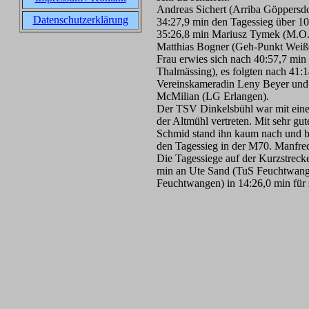
Andreas Sichert (Arriba Göppersdor
Datenschutzerklärung
34:27,9 min den Tagessieg über 10 
35:26,8 min Mariusz Tymek (M.O.
Matthias Bogner (Geh-Punkt Weiße
Frau erwies sich nach 40:57,7 mi
Thalmässing), es folgten nach 41:1
Vereinskameradin Leny Beyer und 
McMilian (LG Erlangen).
Der TSV Dinkelsbühl war mit eine
der Altmühl vertreten. Mit sehr gu
Schmid stand ihn kaum nach und be
den Tagessieg in der M70. Manfred
Die Tagessiege auf der Kurzstreck
min an Ute Sand (TuS Feuchtwangen
Feuchtwangen) in 14:26,0 min für 