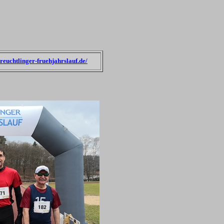
/treuchtlinger-fruehjahrslauf.de/