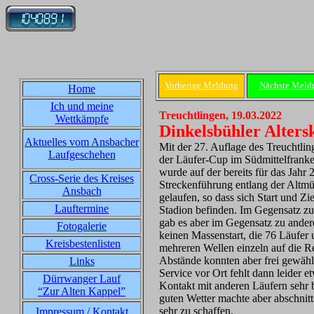
Vorherige Meldung
Nächste Meld
Home
Ich und meine
Treuchtlingen, 19.03.2022
Wettkämpfe
Dinkelsbühler Alters
Aktuelles vom Ansbacher
Mit der 27. Auflage des Treuchtlin
Laufgeschehen
der Läufer-Cup im Südmittelfranken
wurde auf der bereits für das Jahr
Cross-Serie des Kreises
Streckenführung entlang der Altm
Ansbach
gelaufen, so dass sich Start und 
Lauftermine
Stadion befinden. Im Gegensatz zu
gab es aber im Gegensatz zu ande
Fotogalerie
keinen Massenstart, die 76 Läufer
Kreisbestenlisten
mehreren Wellen einzeln auf die Re
Abstände konnten aber frei gewähl
Links
Service vor Ort fehlt dann leider 
Dürrwanger Lauf
Kontakt mit anderen Läufern sehr 
“Zur Alten Kappel”
guten Wetter machte aber abschnit
sehr zu schaffen.
Impressum / Kontakt