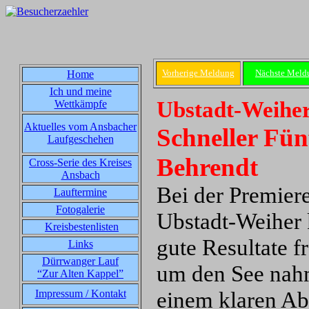
Vorherige Meldung
Nächste Meld
Home
Ich und meine
Ubstadt-Weiher
Wettkämpfe
Aktuelles vom Ansbacher
Schneller Fün
Laufgeschehen
Behrendt
Cross-Serie des Kreises
Ansbach
Bei der Premier
Lauftermine
Fotogalerie
Ubstadt-Weiher 
Kreisbestenlisten
gute Resultate f
Links
Dürrwanger Lauf
um den See nahm
“Zur Alten Kappel”
einem klaren Ab
Impressum / Kontakt