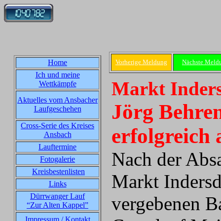
Home
Vorherige Meldung
Nächste Meld
Ich und meine
Markt Inders
Wettkämpfe
Aktuelles vom Ansbacher
Jörg Behren
Laufgeschehen
Cross-Serie des Kreises
erfolgreich
Ansbach
Lauftermine
Nach der Abs
Fotogalerie
Kreisbestenlisten
Markt Indersd
Links
Dürrwanger Lauf
vergebenen B
“Zur Alten Kappel”
Impressum / Kontakt