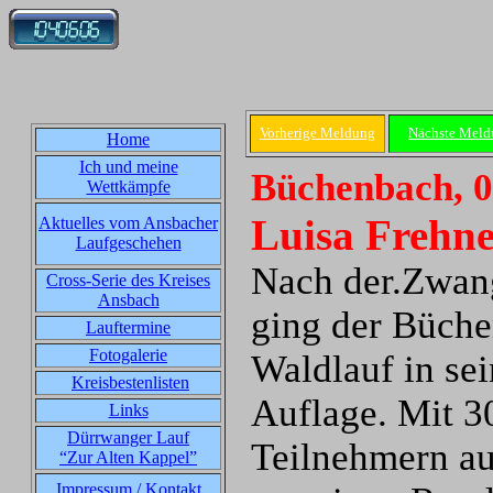
Vorherige Meldung
Nächste Meld
Home
Ich und meine
Büchenbach, 0
Wettkämpfe
Luisa Frehner
Aktuelles vom Ansbacher
Laufgeschehen
Nach der.Zwan
Cross-Serie des Kreises
Ansbach
ging der Büch
Lauftermine
Fotogalerie
Waldlauf in sei
Kreisbestenlisten
Auflage. Mit 3
Links
Dürrwanger Lauf
Teilnehmern a
“Zur Alten Kappel”
Impressum / Kontakt