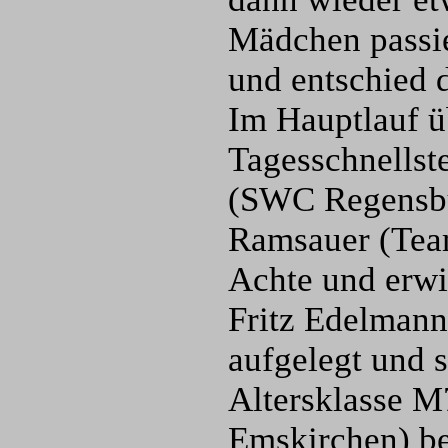
Mädchen passie
und entschied d
Im Hauptlauf ü
Tagesschnellst
(SWC Regensbur
Ramsauer (Team
Achte und erwie
Fritz Edelmann
aufgelegt und s
Altersklasse M
Emskirchen) be