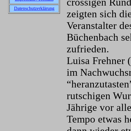
crossigen Run
Datenschutzerklärung
zeigten sich di
Veranstalter d
Büchenbach se
zufrieden.
Luisa Frehner 
im Nachwuchsr
“heranzutasten”
rutschigen Wur
Jährige vor al
Tempo etwas he
dann wieder et