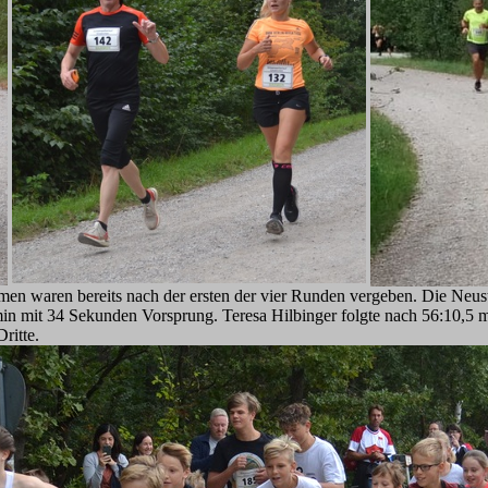
en waren bereits nach der ersten der vier Runden vergeben. Die Neustä
in mit 34 Sekunden Vorsprung. Teresa Hilbinger folgte nach 56:10,5 
ritte.