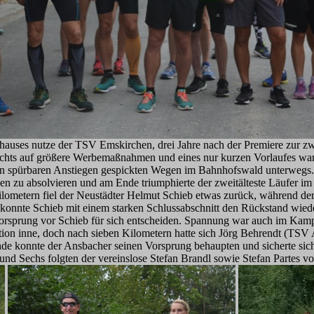
auses nutze der TSV Emskirchen, drei Jahre nach der Premiere zur zw
ichts auf größere Werbemaßnahmen und eines nur kurzen Vorlaufes wa
gen spürbaren Anstiegen gespickten Wegen im Bahnhofswald unterwegs.
zu absolvieren und am Ende triumphierte der zweitälteste Läufer im F
lometern fiel der Neustädter Helmut Schieb etwas zurück, während d
e konnte Schieb mit einem starken Schlussabschnitt den Rückstand wie
rsprung vor Schieb für sich entscheiden. Spannung war auch im Kampf
tion inne, doch nach sieben Kilometern hatte sich Jörg Behrendt (TSV
de konnte der Ansbacher seinen Vorsprung behaupten und sicherte si
f und Sechs folgten der vereinslose Stefan Brandl sowie Stefan Parte