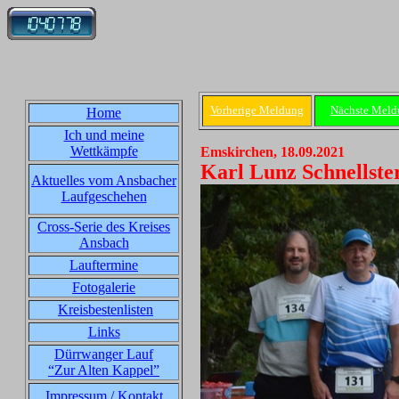
Vorherige Meldung
Nächste Meld
Home
Ich und meine
Wettkämpfe
Emskirchen, 18.09.2021
Karl Lunz Schnellst
Aktuelles vom Ansbacher
Laufgeschehen
Cross-Serie des Kreises
Ansbach
Lauftermine
Fotogalerie
Kreisbestenlisten
Links
Dürrwanger Lauf
“Zur Alten Kappel”
Impressum / Kontakt