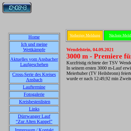
Vorherige Meldung
Nächste Mel
Home
Ich und meine
Wettkämpfe
Wendelstein, 04.09.2021
3000 m - Premiere f
Aktuelles vom Ansbacher
Kurzfristig richtete der TSV Wende
Laufgeschehen
In seinem ersten 3000 m-Lauf erwi
Meierhuber (TV Heilsbronn) feiert
Cross-Serie des Kreises
wurde er nach 12:49,92 min Zweite
Ansbach
Lauftermine
Fotogalerie
Kreisbestenlisten
Links
Dürrwanger Lauf
“Zur Alten Kappel”
Impressum / Kontakt