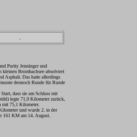
und Purity Jenninger und
 kleinen Brombachsee absolviert
d Asphalt. Das hatte allerdings
on musste dennoch Runde für Runde
Start, dass sie am Schluss mit
hl) legte 71,9 Kilometer zurück,
 mit 75,1 Kilometer.
 Kilometer und wurde 2. in der
über 161 KM am 14. August.