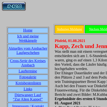
Vorherige Meldung
Nächste Mel
Home
Ich und meine
Wettkämpfe
Pfofeld, 01.08.2021
Kapp, Zech und Jenn
Aktuelles vom Ansbacher
Was stellt man mit einem verregne
Laufgeschehen
entschieden sich am 1. 6-Stunde
waren, ging es auf einen 1,3 Kilo
Cross-Serie des Kreises
den Vorteil, dass die Läufer häuf
Ansbach
hochgehalten werden.
Lauftermine
Der Ehinger Dauerläufer und der Di
Fotogalerie
den Plätzen 2 und 3 auf dem Podi
sein Trainingspartner Benni Kapp 
Kreisbestenlisten
Auch bei den Frauen war Dinkelsbüh
Links
Frauenwertung. Für die Dinkelsbüh
Bericht und zwei Bilder: M.Kuhb
Dürrwanger Lauf
Ergebnisliste des ersten 6 Stu
“Zur Alten Kappel”
01. August 2021
Impressum / Kontakt