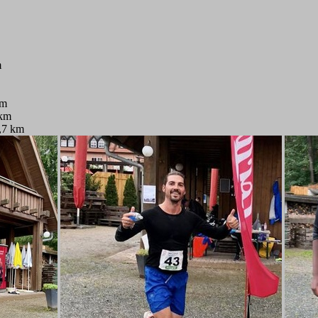
m
km
 km
,7 km