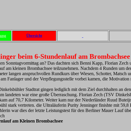
dung
Übersicht
inger beim 6-Stundenlauf am Brombachsee
ten Sonntagvormittag an? Das dachten sich Benni Kapp, Florian Zech 
nlauf am kleinen Brombachsee teilzunehmen. Nachdem 4 Runden um den
meter langen anspruchvollen Rundkurs über Wiesen, Schotter, Matsch un
ig am Fanlager und der Verpflegungsstelle vorbei kamen, die Motivati
nkelsbühler Stadtrat gingen lediglich mit dem Ziel durchhalten an den 
um landeten war eine große Überraschung. Florian Zech (TSV Dinkelsbü
kam auf 70,7 Kilometer. Weiter kam nur der Niederländer Ruud Buteijn
l stark vertreten. die Ultraläuferin Purity Jenninger finishte mit 59,8
lerin war dies der letzte Leistungstest für den Berliner Mauer Lauf 
ach
ndenlauf am Kleinen Brombachsee