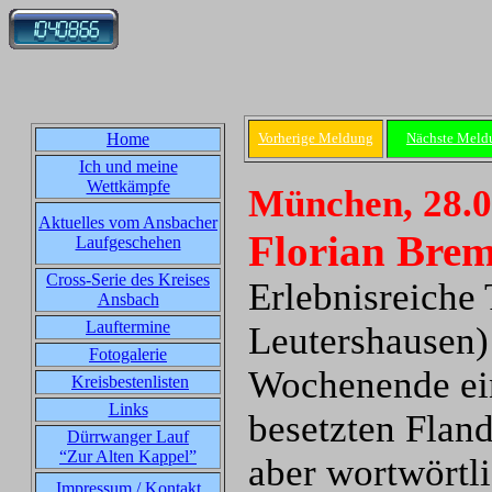
Home
Vorherige Meldung
Nächste Meld
Ich und meine
Wettkämpfe
München, 28.0
Aktuelles vom Ansbacher
Florian Brem
Laufgeschehen
Cross-Serie des Kreises
Erlebnisreiche
Ansbach
Lauftermine
Leutershausen)
Fotogalerie
Wochenende ein
Kreisbestenlisten
Links
besetzten Fland
Dürrwanger Lauf
“Zur Alten Kappel”
aber wortwörtli
Impressum / Kontakt