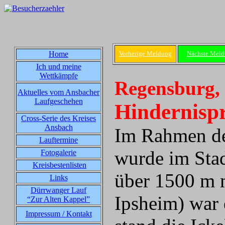
Home
Vorherige Meldung
Nächste Mel
Ich und meine
Wettkämpfe
Regensburg, 
Aktuelles vom Ansbacher
Laufgeschehen
Hindernispr
Cross-Serie des Kreises
Ansbach
Im Rahmen de
Lauftermine
wurde im Sta
Fotogalerie
Kreisbestenlisten
über 1500 m 
Links
Dürrwanger Lauf
Ipsheim) war 
“Zur Alten Kappel”
Impressum / Kontakt