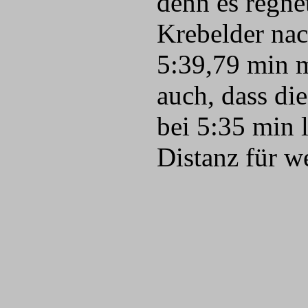
denn es regnet
Krebelder nac
5:39,79 min m
auch, dass di
bei 5:35 min l
Distanz für w