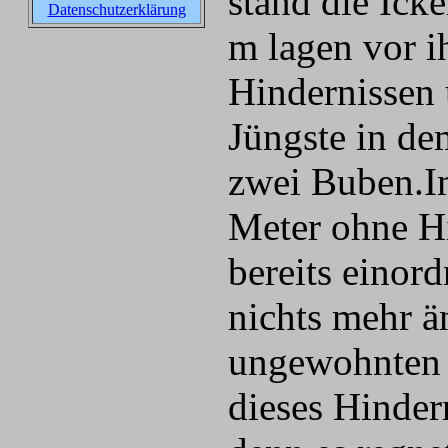
stand die Ick
Datenschutzerklärung
m lagen vor ih
Hindernissen 
Jüngste in de
zwei Buben.I
Meter ohne Hi
bereits einor
nichts mehr ä
ungewohnten W
dieses Hinder