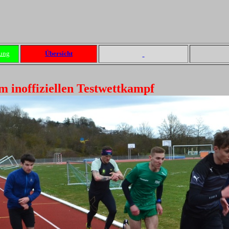
ung
Übersicht
 inoffiziellen Testwettkampf