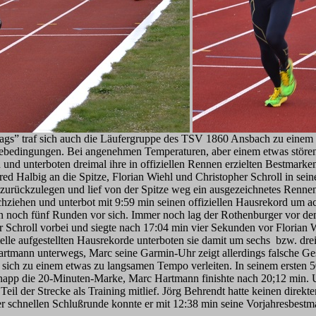
s” traf sich auch die Läufergruppe des TSV 1860 Ansbach zu einem i
ebedingungen. Bei angenehmen Temperaturen, aber einem etwas störe
 und unterboten dreimal ihre in offiziellen Rennen erzielten Bestmarke
ared Halbig an die Spitze, Florian Wiehl und Christopher Schroll in sei
 zurückzulegen und lief von der Spitze weg ein ausgezeichnetes Renne
hziehen und unterbot mit 9:59 min seinen offiziellen Hausrekord um a
nn noch fünf Runden vor sich. Immer noch lag der Rothenburger vor d
 Schroll vorbei und siegte nach 17:04 min vier Sekunden vor Florian W
telle aufgestellten Hausrekorde unterboten sie damit um sechs bzw. d
rtmann unterwegs, Marc seine Garmin-Uhr zeigt allerdings falsche G
ie sich zu einem etwas zu langsamen Tempo verleiten. In seinem ersten 
napp die 20-Minuten-Marke, Marc Hartmann finishte nach 20;12 min. U
eil der Strecke als Training mitlief. Jörg Behrendt hatte keinen direkte
er schnellen Schlußrunde konnte er mit 12:38 min seine Vorjahresbes