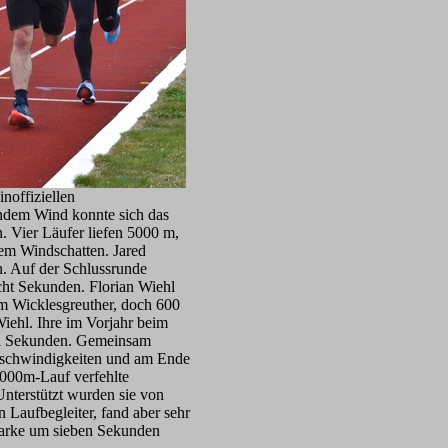
noffiziellen
ndem Wind konnte sich das
n. Vier Läufer liefen 5000 m,
nem Windschatten. Jared
n. Auf der Schlussrunde
cht Sekunden. Florian Wiehl
em Wicklesgreuther, doch 600
iehl. Ihre im Vorjahr beim
rei Sekunden. Gemeinsam
eschwindigkeiten und am Ende
5000m-Lauf verfehlte
nterstützt wurden sie von
n Laufbegleiter, fand aber sehr
tmarke um sieben Sekunden