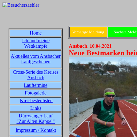
Vorherige Meldung
Nächste Meld
Home
Ich und meine
Wettkämpfe
Ansbach, 10.04.2021
Neue Bestmarken beim
Aktuelles vom Ansbacher
Laufgeschehen
Cross-Serie des Kreises
Ansbach
Lauftermine
Fotogalerie
Kreisbestenlisten
Links
Dürrwanger Lauf
“Zur Alten Kappel”
Impressum / Kontakt