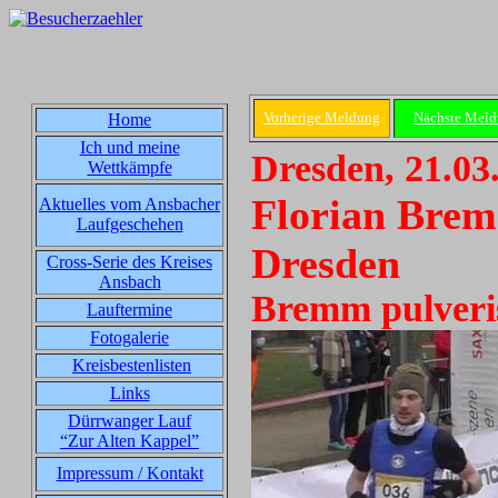
Vorherige Meldung
Nächste Mel
Home
Ich und meine
Dresden, 21.03
Wettkämpfe
Florian Brem
Aktuelles vom Ansbacher
Laufgeschehen
Dresden
Cross-Serie des Kreises
Ansbach
Bremm pulveris
Lauftermine
Fotogalerie
Kreisbestenlisten
Links
Dürrwanger Lauf
“Zur Alten Kappel”
Impressum / Kontakt