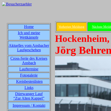
Home
Vorherige Meldung
Nächste Meld
Ich und meine
Hockenheim, 
Wettkämpfe
Aktuelles vom Ansbacher
Jörg Behren
Laufgeschehen
Cross-Serie des Kreises
Ansbach
Lauftermine
Fotogalerie
Kreisbestenlisten
Links
Dürrwanger Lauf
“Zur Alten Kappel”
Impressum / Kontakt