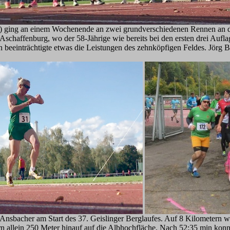
ging an einem Wochenende an zwei grundverschiedenen Rennen an dei 
chaffenburg, wo der 58-Jährige wie bereits bei den ersten drei Auflag
 beeinträchtigte etwas die Leistungen des zehnköpfigen Feldes. Jörg B
 Ansbacher am Start des 37. Geislinger Berglaufes. Auf 8 Kilometern
rn allein 250 Meter hinauf auf die Albhochfläche. Nach 52:35 min konnt