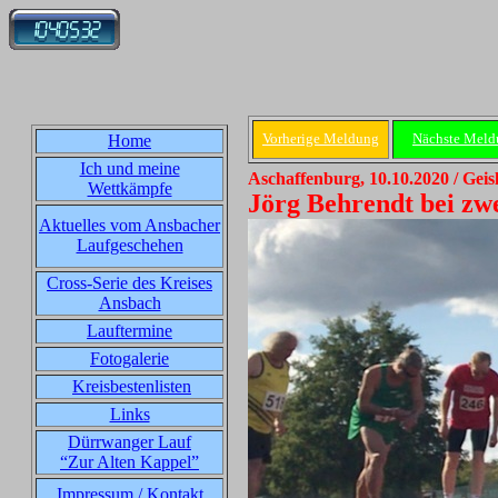
Vorherige Meldung
Nächste Meld
Home
Ich und meine
Aschaffenburg, 10.10.2020 / Geis
Wettkämpfe
Jörg Behrendt bei zw
Aktuelles vom Ansbacher
Laufgeschehen
Cross-Serie des Kreises
Ansbach
Lauftermine
Fotogalerie
Kreisbestenlisten
Links
Dürrwanger Lauf
“Zur Alten Kappel”
Impressum / Kontakt