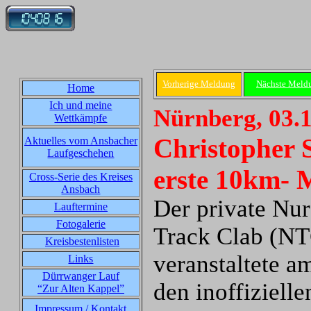
Vorherige Meldung
Nächste Meld
Home
Ich und meine
Nürnberg, 03.
Wettkämpfe
Christopher S
Aktuelles vom Ansbacher
Laufgeschehen
erste 10km- 
Cross-Serie des Kreises
Ansbach
Der private Nu
Lauftermine
Fotogalerie
Track Clab (N
Kreisbestenlisten
veranstaltete a
Links
Dürrwanger Lauf
den inoffiziell
“Zur Alten Kappel”
Impressum / Kontakt