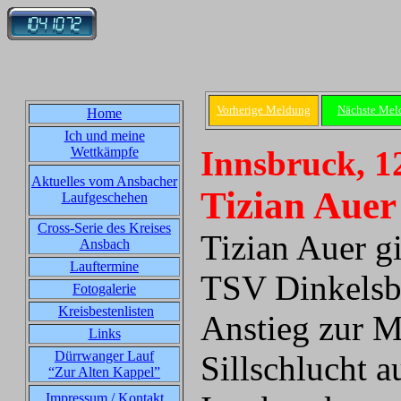
Vorherige Meldung
Nächste Mel
Home
Ich und meine
Wettkämpfe
Innsbruck, 1
Aktuelles vom Ansbacher
Tizian Auer
Laufgeschehen
Cross-Serie des Kreises
Tizian Auer g
Ansbach
Lauftermine
TSV Dinkelsbü
Fotogalerie
Kreisbestenlisten
Anstieg zur Mu
Links
Dürrwanger Lauf
Sillschlucht a
“Zur Alten Kappel”
Impressum / Kontakt