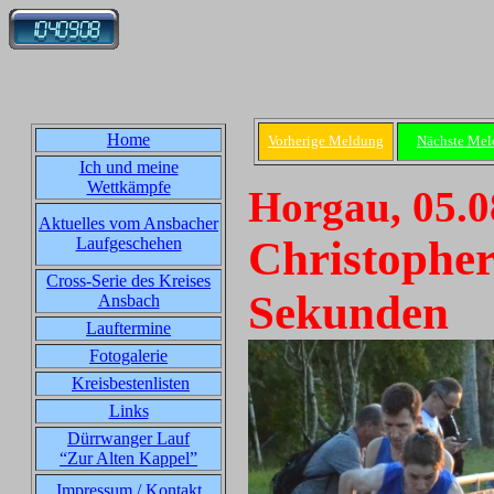
Home
Vorherige Meldung
Nächste Me
Ich und meine
Wettkämpfe
Horgau, 05.0
Aktuelles vom Ansbacher
Christopher
Laufgeschehen
Cross-Serie des Kreises
Sekunden
Ansbach
Lauftermine
Fotogalerie
Kreisbestenlisten
Links
Dürrwanger Lauf
“Zur Alten Kappel”
Impressum / Kontakt