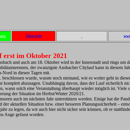
dung
Übersicht
www
f erst im Oktober 2021
Ansbach und auch am 18. Oktober wird in der Innenstadt und rings um 
biläumsrennen, der zwanzigste Ansbacher Citylauf kann in diesem Jahr n
ch-Nord in diesen Tagen mit.
. beschlossen wurde, wusste noch niemand, wie es weiter geht in dies
ahr komplett abzusagen. Unabhängig davon, dass der Lauf sicherlich n
en, wann solch eine Veranstaltung überhaupt wieder möglich ist. Viele s
erung der Situation im Herbst/Winter 2020/21.
nsoren auch im nächsten Jahr unterstützen werden. Einige hat die Pande
 der aktuellen Situation bzw. einer besseren Planungssicherheit – ents
jahr zu legen, da wir auch hier nicht sicher sein können, ob er stattfin
ins Auge gefasst worden.