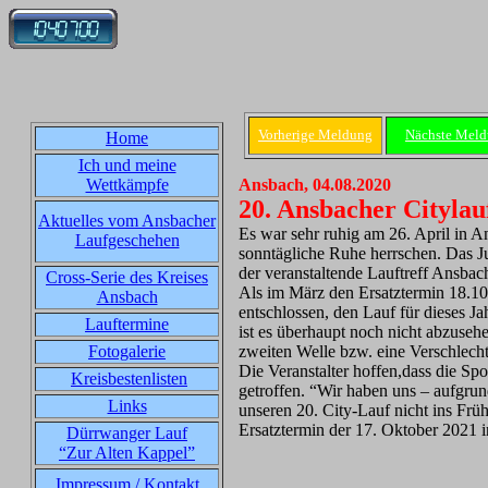
Vorherige Meldung
Nächste Mel
Home
Ich und meine
Wettkämpfe
Ansbach, 04.08.2020
20. Ansbacher Citylau
Aktuelles vom Ansbacher
Es war sehr ruhig am 26. April in 
Laufgeschehen
sonntägliche Ruhe herrschen. Das Ju
der veranstaltende Lauftreff Ansba
Cross-Serie des Kreises
Als im März den Ersatztermin 18.10
Ansbach
entschlossen, den Lauf für dieses J
Lauftermine
ist es überhaupt noch nicht abzuseh
Fotogalerie
zweiten Welle bzw. eine Verschlecht
Die Veranstalter hoffen,dass die Spo
Kreisbestenlisten
getroffen. “Wir haben uns – aufgrund
Links
unseren 20. City-Lauf nicht ins Früh
Ersatztermin der 17. Oktober 2021 
Dürrwanger Lauf
“Zur Alten Kappel”
Impressum / Kontakt