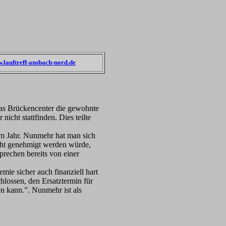
.lauftreff-ansbach-nord.de
das Brückencenter die gewohnte
icht stattfinden. Dies teilte
em Jahr. Nunmehr hat man sich
icht genehmigt werden würde,
prechen bereits von einer
mie sicher auch finanziell hart
chlossen, den Ersatztermin für
den kann.”. Nunmehr ist als