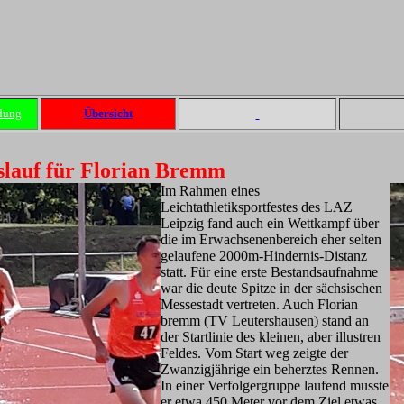
dung
Übersicht
slauf für Florian Bremm
Im Rahmen eines
Leichtathletiksportfestes des LAZ
Leipzig fand auch ein Wettkampf über
die im Erwachsenenbereich eher selten
gelaufene 2000m-Hindernis-Distanz
statt. Für eine erste Bestandsaufnahme
war die deute Spitze in der sächsischen
Messestadt vertreten. Auch Florian
bremm (TV Leutershausen) stand an
der Startlinie des kleinen, aber illustren
Feldes. Vom Start weg zeigte der
Zwanzigjährige ein beherztes Rennen.
In einer Verfolgergruppe laufend musste
er etwa 450 Meter vor dem Ziel etwas