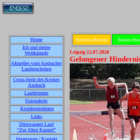
Home
Vorherige Meldung
Nächste Mel
Ich und meine
Leipzig 12.07.2020
Wettkämpfe
Gelungener Hinderni
Aktuelles vom Ansbacher
Laufgeschehen
Cross-Serie des Kreises
Ansbach
Lauftermine
Fotogalerie
Kreisbestenlisten
Links
Dürrwanger Lauf
“Zur Alten Kappel”
Impressum / Kontakt