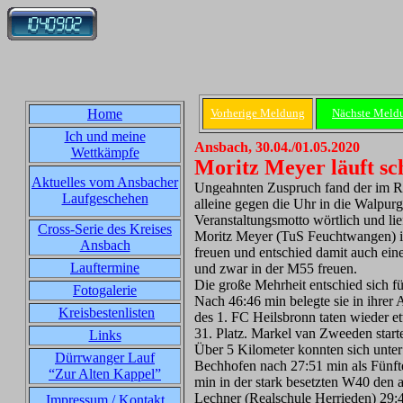
Home
Vorherige Meldung
Nächste Meld
Ich und meine
Ansbach, 30.04./01.05.2020
Wettkämpfe
Moritz Meyer läuft sc
Aktuelles vom Ansbacher
Ungeahnten Zuspruch fand der im Ra
Laufgeschehen
alleine gegen die Uhr in die Walpu
Veranstaltungsmotto wörtlich und l
Cross-Serie des Kreises
Moritz Meyer (TuS Feuchtwangen) in 
Ansbach
freuen und entschied damit auch ein
Lauftermine
und zwar in der M55 freuen.
Die große Mehrheit entschied sich f
Fotogalerie
Nach 46:46 min belegte sie in ihrer 
Kreisbestenlisten
des 1. FC Heilsbronn taten wieder e
31. Platz. Markel van Zweeden star
Links
Über 5 Kilometer konnten sich unte
Dürrwanger Lauf
Bechhofen nach 27:51 min als Fünft
“Zur Alten Kappel”
min in der stark besetzten W40 den 
Lechner (Realschule Herrieden) 29
Impressum / Kontakt