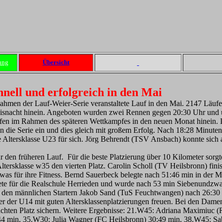
ung
Übersicht
hnell und erfolgreich in den Mai
hmen der Lauf-Weier-Serie veranstaltete Lauf in den Mai. 2147 Läufer
rgisnacht hinein. Angeboten wurden zwei Rennen gegen 20:30 Uhr und
iefen im Rahmen des späteren Wettkampfes in den neuen Monat hinein. 
die Serie ein und dies gleich mit großem Erfolg. Nach 18:28 Minuten 
e Altersklasse U23 für sich. Jörg Behrendt (TSV Ansbach) konnte sich a
ür den früheren Lauf. Für die beste Platzierung über 10 Kilometer so
Altersklasse w35 den vierten Platz. Carolin Scholl (TV Heilsbronn) fini
twas für ihre Fitness. Bernd Sauerbeck belegte nach 51:46 min in der 
tete für die Realschule Herrieden und wurde nach 53 min Siebenundzwa
r den männlichen Startern Jakob Sand (TuS Feuchtwangen) nach 26:30
er der U14 mit guten Altersklassenplatzierungen freuen. Bei den Da
achten Platz sichern. Weitere Ergebnisse: 21.W45: Adriana Maximiuc 
:44 min, 35.W30: Julia Wagner (FC Heilsbronn) 30:49 min, 38.W45: 