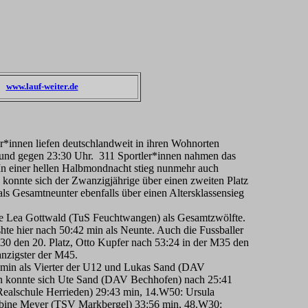
www.lauf-weiter.de
*innen liefen deutschlandweit in ihren Wohnorten
 und gegen 23:30 Uhr. 311 Sportler*innen nahmen das
In einer hellen Halbmondnacht stieg nunmehr auch
konnte sich der Zwanzigjährige über einen zweiten Platz
ls Gesamtneunter ebenfalls über einen Altersklassensieg
rgte Lea Gottwald (TuS Feuchtwangen) als Gesamtzwölfte.
shte hier nach 50:42 min als Neunte. Auch die Fussballer
M30 den 20. Platz, Otto Kupfer nach 53:24 in der M35 den
nzigster der M45.
 min als Vierter der U12 und Lukas Sand (DAV
men konnte sich Ute Sand (DAV Bechhofen) nach 25:41
(Realschule Herrieden) 29:43 min, 14.W50: Ursula
Sabine Meyer (TSV Markbergel) 33:56 min, 48.W30: