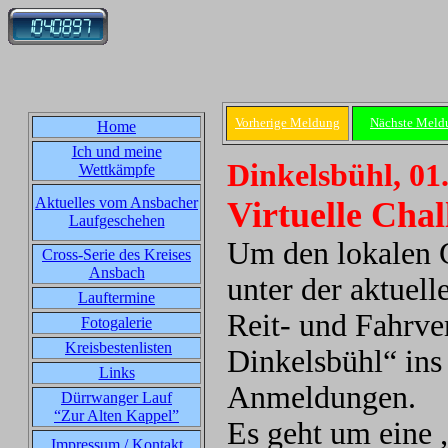
Vorherige Meldung
Nächste Meld
Home
Ich und meine
Dinkelsbühl, 01
Wettkämpfe
Aktuelles vom Ansbacher
Virtuelle Chal
Laufgeschehen
Um den lokalen Ge
Cross-Serie des Kreises
Ansbach
unter der aktuell
Lauftermine
Reit- und Fahrve
Fotogalerie
Kreisbestenlisten
Dinkelsbühl“ ins
Links
Anmeldungen.
Dürrwanger Lauf
“Zur Alten Kappel”
Es geht um eine 
Impressum / Kontakt