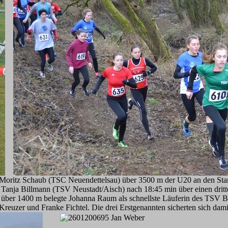
g Moritz Schaub (TSC Neuendettelsau) über 3500 m der U20 an den Star
h Tanja Billmann (TSV Neustadt/Aisch) nach 18:45 min über einen dritte
er 1400 m belegte Johanna Raum als schnellste Läuferin des TSV Burg
Kreuzer und Franke Fichtel. Die drei Erstgenannten sicherten sich da