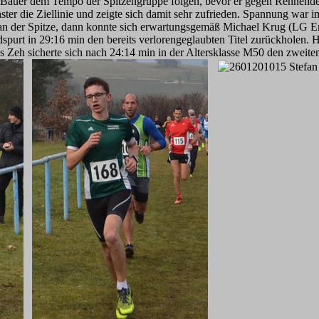
 Bauer dem Tempo der Spitzengruppe folgen, bevor er gegen Rennende 
chster die Ziellinie und zeigte sich damit sehr zufrieden. Spannung wa
n der Spitze, dann konnte sich erwartungsgemäß Michael Krug (LG Erla
spurt in 29:16 min den bereits verlorengeglaubten Titel zurückholen
s Zeh sicherte sich nach 24:14 min in der Altersklasse M50 den zweiten