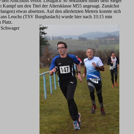
den Anschluss verlor. Lediglich 30 Sekunden hinter dem Sieger
r im Kampf um den Titel der Altersklasse M55 angesagt. Zunächst
ngen) etwas absetzen. Auf den allerletzten Metern konnte sich
. Hans Leuchs (TSV Burghaslach) wurde hier nach 33:15 min
 Platz.