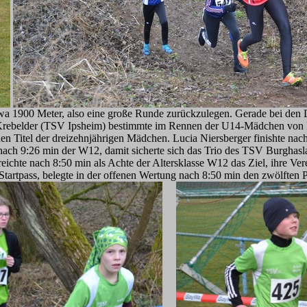
twa 1900 Meter, also eine große Runde zurückzulegen. Gerade bei den 
a Krebelder (TSV Ipsheim) bestimmte im Rennen der U14-Mädchen von 
n Titel der dreizehnjährigen Mädchen. Lucia Niersberger finishte nac
ch 9:26 min der W12, damit sicherte sich das Trio des TSV Burghasla
eichte nach 8:50 min als Achte der Altersklasse W12 das Ziel, ihre V
Startpass, belegte in der offenen Wertung nach 8:50 min den zwölften P