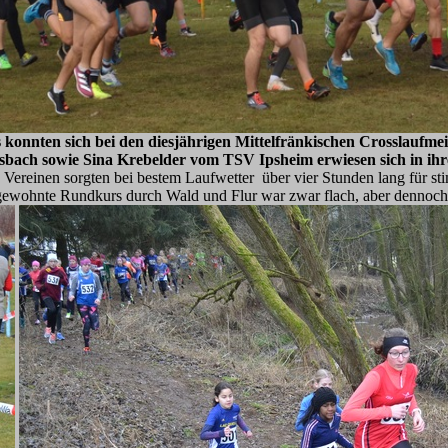
 konnten sich bei den diesjährigen Mittelfränkischen Crosslaufmei
ch sowie Sina Krebelder vom TSV Ipsheim erwiesen sich in ihren 
 Vereinen sorgten bei bestem Laufwetter über vier Stunden lang für 
ewohnte Rundkurs durch Wald und Flur war zwar flach, aber dennoch 