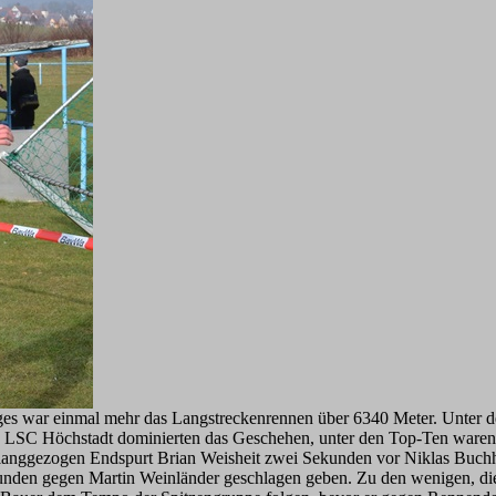
s war einmal mehr das Langstreckenrennen über 6340 Meter. Unter den 
s LSC Höchstadt dominierten das Geschehen, unter den Top-Ten waren 
 langgezogen Endspurt Brian Weisheit zwei Sekunden vor Niklas Buchh
nden gegen Martin Weinländer geschlagen geben. Zu den wenigen, die