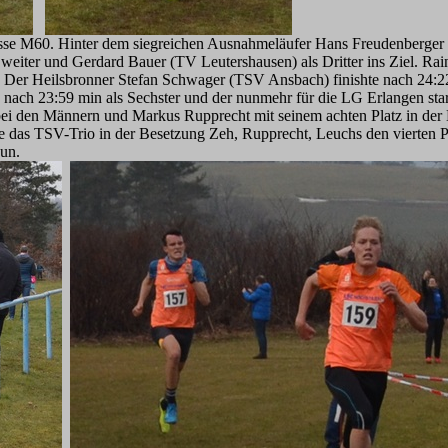
sklasse M60. Hinter dem siegreichen Ausnahmeläufer Hans Freudenber
eiter und Gerdard Bauer (TV Leutershausen) als Dritter ins Ziel. Rain
z. Der Heilsbronner Stefan Schwager (TSV Ansbach) finishte nach 24:22 
ach 23:59 min als Sechster und der nunmehr für die LG Erlangen start
bei den Männern und Markus Rupprecht mit seinem achten Platz in der 
as TSV-Trio in der Besetzung Zeh, Rupprecht, Leuchs den vierten Pl
un.