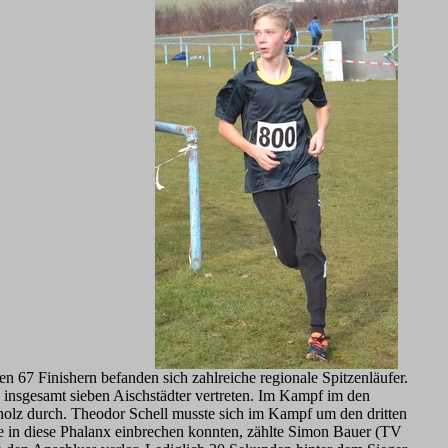
67 Finishern befanden sich zahlreiche regionale Spitzenläufer.
insgesamt sieben Aischstädter vertreten. Im Kampf im den
olz durch. Theodor Schell musste sich im Kampf um den dritten
 in diese Phalanx einbrechen konnten, zählte Simon Bauer (TV