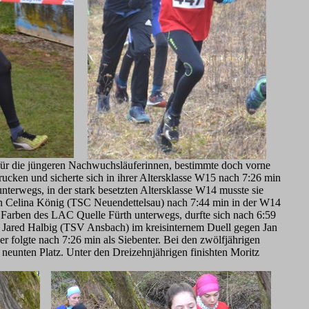
für die jüngeren Nachwuchsläuferinnen, bestimmte doch vorne
cken und sicherte sich in ihrer Altersklasse W15 nach 7:26 min
terwegs, in der stark besetzten Altersklasse W14 musste sie
ten Celina König (TSC Neuendettelsau) nach 7:44 min in der W14
 Farben des LAC Quelle Fürth unterwegs, durfte sich nach 6:59
ch Jared Halbig (TSV Ansbach) im kreisinternem Duell gegen Jan
r folgte nach 7:26 min als Siebenter. Bei den zwölfjährigen
unten Platz. Unter den Dreizehnjährigen finishten Moritz