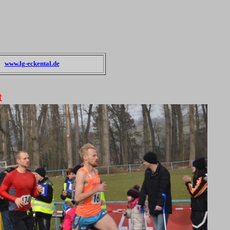
www.lg-eckental.de
t