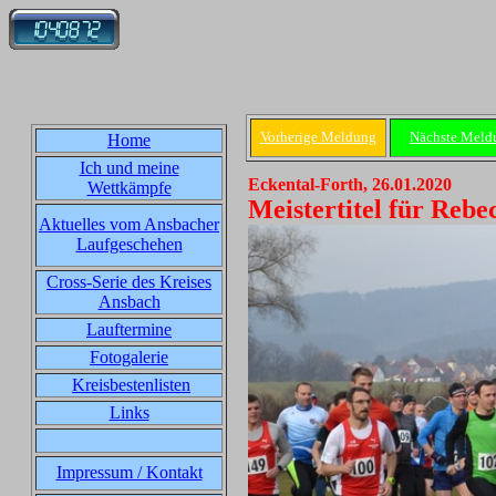
Vorherige Meldung
Nächste Meld
Home
Ich und meine
Eckental-Forth, 26.01.2020
Wettkämpfe
Meistertitel für Reb
Aktuelles vom Ansbacher
Laufgeschehen
Cross-Serie des Kreises
Ansbach
Lauftermine
Fotogalerie
Kreisbestenlisten
Links
Impressum / Kontakt