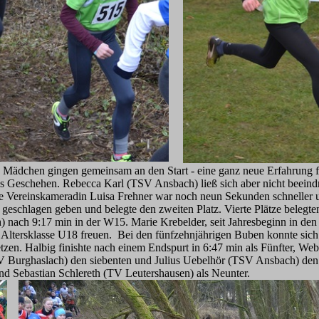
n Mädchen gingen gemeinsam an den Start - eine ganz neue Erfahrung 
 Geschehen. Rebecca Karl (TSV Ansbach) ließ sich aber nicht beeindru
re Vereinskameradin Luisa Frehner war noch neun Sekunden schneller un
geschlagen geben und belegte den zweiten Platz. Vierte Plätze beleg
nach 9:17 min in der W15. Marie Krebelder, seit Jahresbeginn in den
rer Altersklasse U18 freuen. Bei den fünfzehnjährigen Buben konnte si
en. Halbig finishte nach einem Endspurt in 6:47 min als Fünfter, Webe
Burghaslach) den siebenten und Julius Uebelhör (TSV Ansbach) den ne
d Sebastian Schlereth (TV Leutershausen) als Neunter.