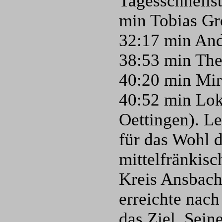
Tagesschnells
min Tobias Grö
32:17 min And
38:53 min The
40:20 min Mir
40:52 min Lo
Oettingen). L
für das Wohl 
mittelfränkis
Kreis Ansbach
erreichte nach
das Ziel. Sein