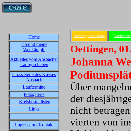
Vorherige Meldung
Nächste M
Home
Ich und meine
Oettingen, 01
Wettkämpfe
Johanna We
Aktuelles vom Ansbacher
Laufgeschehen
Podiumsplä
Cross-Serie des Kreises
Ansbach
Über mangelnd
Lauftermine
Fotogalerie
der diesjähri
Kreisbestenlisten
nicht betrage
Links
vierten von in
Impressum / Kontakt