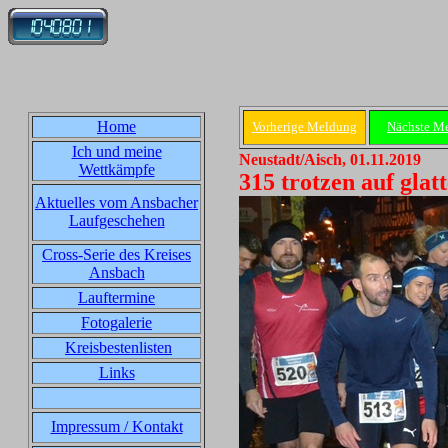
Home
Vorherige Meldung
Nächste M
Ich und meine
Neustadt/Aisch, 01.11.2019
Wettkämpfe
315 trotzen auf gl
Aktuelles vom Ansbacher
Laufgeschehen
Cross-Serie des Kreises
Ansbach
Lauftermine
Fotogalerie
Kreisbestenlisten
Links
Impressum / Kontakt