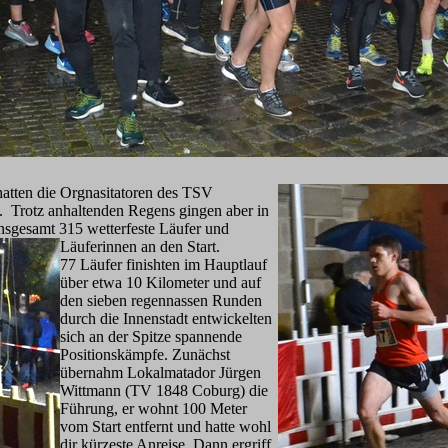
atten die Orgnasitatoren des TSV
. Trotz anhaltenden Regens gingen aber in
nsgesamt 315 wetterfeste Läufer und
Läuferinnen an den Start.
77 Läufer finishten im Hauptlauf
über etwa 10 Kilometer und auf
den sieben regennassen Runden
durch die Innenstadt entwickelten
sich an der Spitze spannende
Positionskämpfe. Zunächst
übernahm Lokalmatador Jürgen
Wittmann (TV 1848 Coburg) die
Führung, er wohnt 100 Meter
vom Start entfernt und hatte wohl
dir kürzeste Anreise. Dann ergriff