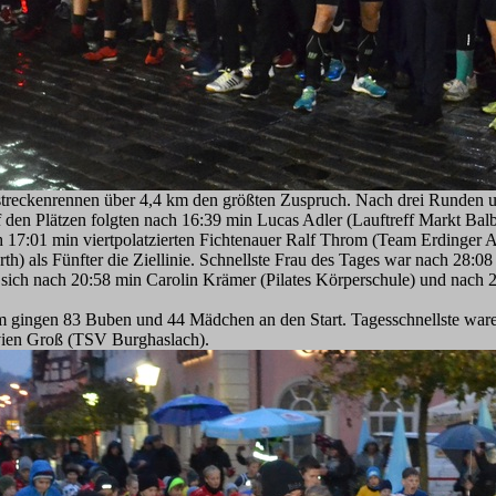
streckenrennen über 4,4 km den größten Zuspruch. Nach drei Runden un
 den Plätzen folgten nach 16:39 min Lucas Adler (Lauftreff Markt Bal
 17:01 min viertpolatzierten Fichtenauer Ralf Throm (Team Erdinger A
) als Fünfter die Ziellinie. Schnellste Frau des Tages war nach 28
n sich nach 20:58 min Carolin Krämer (Pilates Körperschule) und nach
m gingen 83 Buben und 44 Mädchen an den Start. Tagesschnellste ware
vien Groß (TSV Burghaslach).