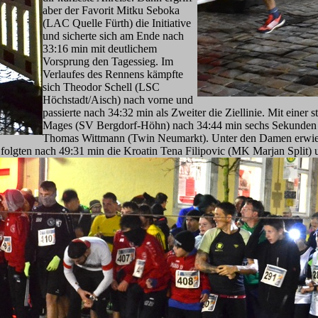
aber der Favorit Mitku Seboka
(LAC Quelle Fürth) die Initiative
und sicherte sich am Ende nach
33:16 min mit deutlichem
Vorsprung den Tagessieg. Im
Verlaufes des Rennens kämpfte
sich Theodor Schell (LSC
Höchstadt/Aisch) nach vorne und
passierte nach 34:32 min als Zweiter die Ziellinie. Mit einer
Mages (SV Bergdorf-Höhn) nach 34:44 min sechs Sekunden vo
Thomas Wittmann (Twin Neumarkt). Unter den Damen erwie
 folgten nach 49:31 min die Kroatin Tena Filipovic (MK Marjan Split) u