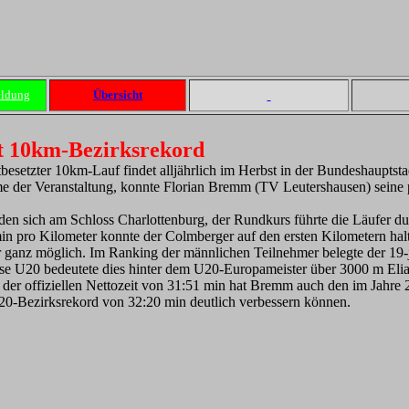
eldung
Übersicht
t 10km-Bezirksrekord
tbesetzter 10km-Lauf findet alljährlich im Herbst in der Bundeshauptst
Name der Veranstaltung, konnte Florian Bremm (TV Leutershausen) sein
den sich am Schloss Charlottenburg, der Rundkurs führte die Läufer dur
in pro Kilometer konnte der Colmberger auf den ersten Kilometern hal
ganz möglich. Im Ranking der männlichen Teilnehmer belegte der 19-jä
klasse U20 bedeutete dies hinter dem U20-Europameister über 3000 m E
 der offiziellen Nettozeit von 31:51 min hat Bremm auch den im Jahr
U20-Bezirksrekord von 32:20 min deutlich verbessern können.