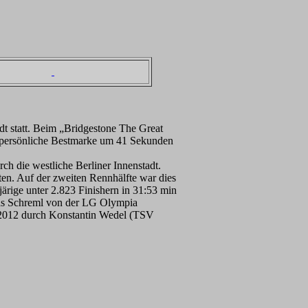
adt statt. Beim „Bridgestone The Great
e persönliche Bestmarke um 41 Sekunden
ch die westliche Berliner Innenstadt.
ten. Auf der zweiten Rennhälfte war dies
rige unter 2.823 Finishern in 31:53 min
lias Schreml von der LG Olympia
e 2012 durch Konstantin Wedel (TSV