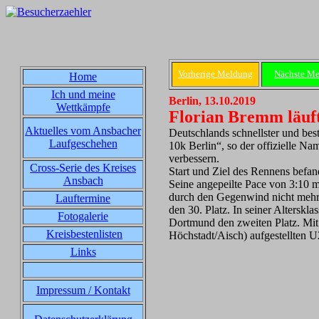
Vorherige Meldung
Nächste M
Home
Ich und meine
Berlin, 13.10.2019
Wettkämpfe
Florian Bremm läuf
Aktuelles vom Ansbacher
Deutschlands schnellster und bes
Laufgeschehen
10k Berlin“, so der offizielle 
verbessern.
Cross-Serie des Kreises
Start und Ziel des Rennens befan
Ansbach
Seine angepeilte Pace von 3:10 m
durch den Gegenwind nicht mehr 
Lauftermine
den 30. Platz. In seiner Alters
Fotogalerie
Dortmund den zweiten Platz. Mit
Kreisbestenlisten
Höchstadt/Aisch) aufgestellten 
Links
Impressum / Kontakt