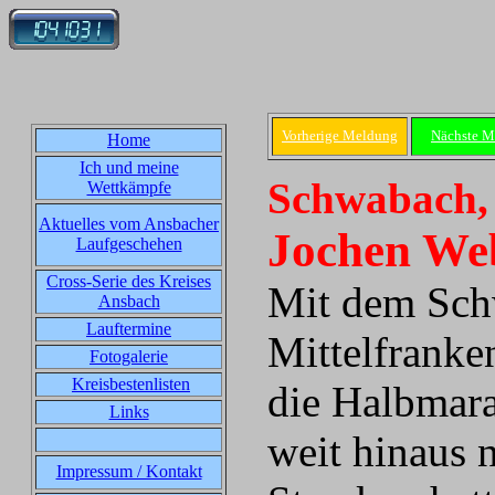
Vorherige Meldung
Nächste M
Home
Ich und meine
Schwabach, 
Wettkämpfe
Aktuelles vom Ansbacher
Jochen We
Laufgeschehen
Cross-Serie des Kreises
Mit dem Sch
Ansbach
Lauftermine
Mittelfranke
Fotogalerie
Kreisbestenlisten
die Halbmara
Links
weit hinaus 
Impressum / Kontakt