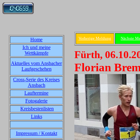
Vorherige Meldung
Nächste M
Home
Ich und meine
Fürth, 06.10.2
Wettkämpfe
Aktuelles vom Ansbacher
Florian Bre
Laufgeschehen
Cross-Serie des Kreises
Ansbach
Lauftermine
Fotogalerie
Kreisbestenlisten
Links
Impressum / Kontakt