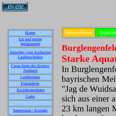
Vorherige Meldung
Nächste M
Home
Ich und meine
Wettkämpfe
Burglengenfel
Aktuelles vom Ansbacher
Starke Aqua
Laufgeschehen
Cross-Serie des Kreises
In Burglengenfe
Ansbach
bayrischen Mei
Lauftermine
Fotogalerie
"Jag de Wuidsa
Kreisbestenlisten
sich aus einer 
Links
23 km langen M
Impressum / Kontakt