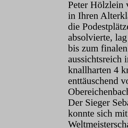
Peter Hölzlein 
in Ihren Alterk
die Podestplät
absolvierte, la
bis zum finalen
aussichtsreich
knallharten 4 k
enttäuschend v
Obereichenbach
Der Sieger Seb
konnte sich mit
Weltmeisterscha