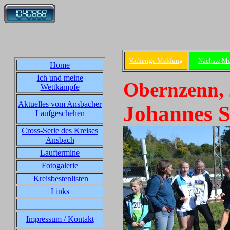
Vorherige Meldung
Nächste M
Home
Ich und meine
Obernzenn, 
Wettkämpfe
Aktuelles vom Ansbacher
Johannes S
Laufgeschehen
Cross-Serie des Kreises
Ansbach
Lauftermine
Fotogalerie
Kreisbestenlisten
Links
Impressum / Kontakt