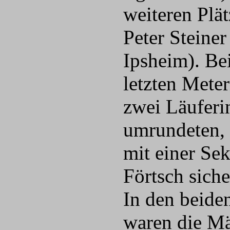
weiteren Plä
Peter Steine
Ipsheim). Be
letzten Mete
zwei Läufer
umrundeten, 
mit einer Se
Förtsch siche
In den beide
waren die Mä